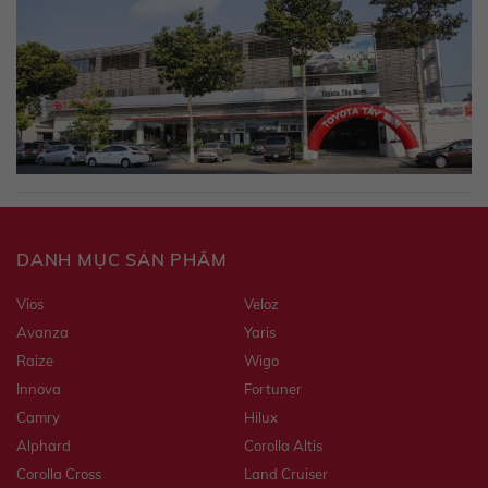
DANH MỤC SẢN PHẨM
Vios
Veloz
Avanza
Yaris
Raize
Wigo
Innova
Fortuner
Camry
Hilux
Alphard
Corolla Altis
Corolla Cross
Land Cruiser