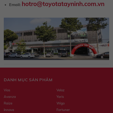
hotro@toyotatayninh.com.vn
Email:
DANH MỤC SẢN PHẨM
Vios
Veloz
Avanza
Yaris
Raize
Wigo
Innova
Fortuner