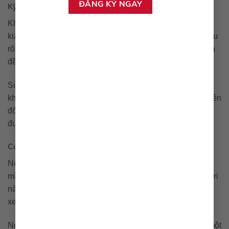
Kỹ năng thương lượng
Khi thương lượng, hãy lắng nghe và tạo cơ hội cho bên
kia trình bày quan điểm của họ. Điều này sẽ giúp bạn hiểu
rõ hơn về lý do họ đưa ra mức giá đó, từ đó có thể đưa ra
đề xuất hợp lý hơn.
Sử dụng các kỹ thuật thương lượng như sự đồng thuận,
khéo léo đưa ra các câu hỏi mở và tạo sự hấp dẫn cho bên
đối diện. Những điều này rất quan trọng trong việc đạt
được thỏa thuận tốt cho cả hai bên.
Có nên nhờ trung gian?
Nếu bạn chưa tự tin vào khả năng thương lượng của
mình, hãy cân nhắc việc nhờ một người trung gian. Người
này nên là người có kinh nghiệm trong lĩnh vực mua bán
xe cũ để giúp bạn đạt được mức giá tốt nhất.
Người trung gian có thể giúp bạn truyền đạt thông điệp một