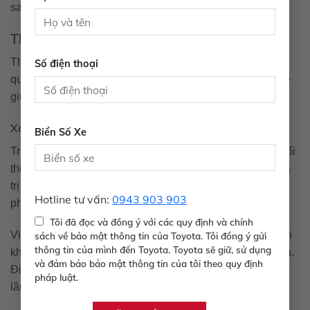
sau này.
Thương lượng giá cả hợp lý
Thương lượng giá cả là một phần không thể thiếu trong
Số điện thoại
quá trình thu đổi xe cũ. Biết cách thương lượng hợp lý sẽ
giúp bạn đạt được sự hài lòng tối đa trong giao dịch.
Xác định ngưỡng giá
Biển Số Xe
Trước khi bắt đầu thương lượng, hãy xác định mức giá tối
thiểu mà bạn chấp nhận. Cùng với đó, hãy tham khảo giá
trị thị trường và tình trạng xe để có một mức giá ban đầu
Hotline tư vấn:
0943 903 903
phù hợp.
Tôi đã đọc và đồng ý với các quy định và chính
Việc xác định ngưỡng giá không chỉ giúp bạn có sự tự tin
sách về bảo mật thông tin của Toyota. Tôi đồng ý gửi
thông tin của mình đến Toyota. Toyota sẽ giữ, sử dụng
khi thương lượng mà còn tạo sự tôn trọng đối với bên kia.
và đảm bảo bảo mật thông tin của tôi theo quy định
Điều này rất quan trọng trong việc xây dựng mối quan hệ
pháp luật.
lâu dài trong các giao dịch sau này.