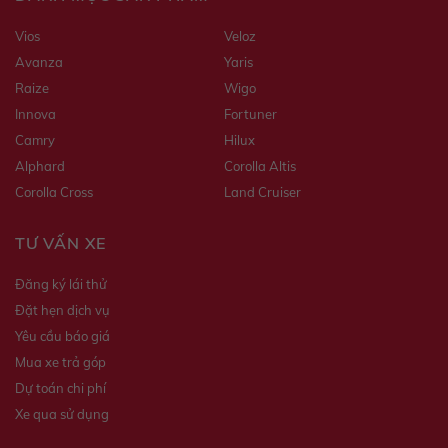
Vios
Veloz
Avanza
Yaris
Raize
Wigo
Innova
Fortuner
Camry
Hilux
Alphard
Corolla Altis
Corolla Cross
Land Cruiser
TƯ VẤN XE
Đăng ký lái thử
Đặt hẹn dịch vụ
Yêu cầu báo giá
Mua xe trả góp
Dự toán chi phí
Xe qua sử dụng