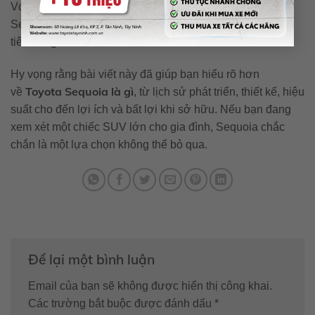
Với lịch sử phát triển lâu dài và những cải tiến liên tục,
Sequoia đã khẳng định vị thế của mình trong lòng người
tiêu dùng.
Hy vọng rằng bài viết này đã giúp bạn hiểu rõ hơn
Toyota Sequoia là gì
về
, từ lịch sử phát triển, thiết kế, hiệu
suất cho đến lợi ích và bất lợi khi sở hữu. Nếu bạn đang
xem xét một chiếc SUV lớn cho gia đình, Sequoia chắc
chắn là một lựa chọn không thể bỏ qua.
Để lại một bình luận
Email của bạn sẽ không được hiển thị công khai.
Các trường bắt buộc được đánh dấu
*