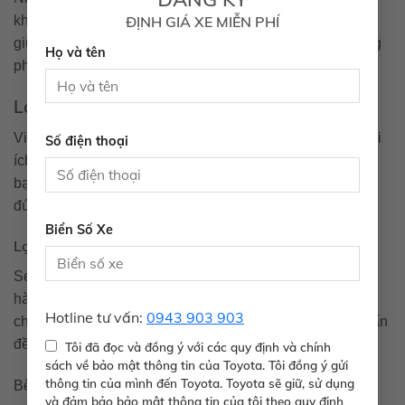
ĐỊNH GIÁ XE MIỄN PHÍ
không cần thiết cũng góp phần giảm tiêu thụ nhiên liệu,
giữ cho Sequoia trở thành một lựa chọn kinh tế hơn trong
Họ và tên
phân khúc SUV.
Lợi ích và bất lợi khi sở hữu Toyota Sequoia
Việc sở hữu một chiếc Toyota Sequoia mang lại nhiều lợi
Số điện thoại
ích cho người dùng, tuy nhiên cũng có một số bất lợi mà
bạn nên cân nhắc. Điều này giúp bạn đưa ra quyết định
đúng đắn khi chọn mua xe.
Biển Số Xe
Lợi ích
Sequoia nổi bật với không gian rộng rãi, khả năng chở
hàng và chở người tuyệt vời. Gia đình có thể thoải mái di
Hotline tư vấn:
0943 903 903
chuyển trong những chuyến đi xa mà không lo lắng về vấn
đề không gian.
Tôi đã đọc và đồng ý với các quy định và chính
sách về bảo mật thông tin của Toyota. Tôi đồng ý gửi
thông tin của mình đến Toyota. Toyota sẽ giữ, sử dụng
Bên cạnh đó, độ bền bỉ và độ tin cậy của Toyota cũng là
và đảm bảo bảo mật thông tin của tôi theo quy định