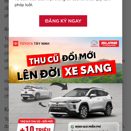
một yếu tố không thể bỏ qua. Người dùng có thể yên tâm
pháp luật.
rằng chiếc xe sẽ hoạt động tốt trong thời gian dài với chi
phí bảo trì hợp lý.
Bất lợi
Tuy nhiên, kích thước lớn của Sequoia có thể gây khó
khăn trong việc lái xe tại những khu vực đông đúc hoặc
chật chội. Bạn cũng nên cân nhắc đến khả năng tiêu thụ
nhiên liệu, mặc dù đã được cải tiến nhưng vẫn khá cao so
với một số mẫu xe nhỏ hơn.
Hơn nữa, giá thành của Sequoia không phải là thấp, điều
này có thể gây khó khăn cho những ai có ngân sách hạn
chế.
Kết luận
Toyota Sequoia là một mẫu SUV đáng giá cho những ai
đang tìm kiếm một chiếc xe mạnh mẽ, tiện nghi và an toàn.