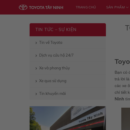
Skip
TRANG CHỦ
SẢN PHẨM
to
content
T
TIN TỨC – SỰ KIỆN
Tin về Toyota
Dịch vụ cứu hộ 24/7
Toyo
Xe và phong thủy
Bạn có đ
trả lời 
Xe qua sử dụng
các xe ô
chỉ tiế
Tin khuyến mãi
Ninh
tìm