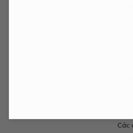
3. Tiế
Một tron
phải chi
và được
Ngoài ra
cũng có 
4. Hỗ 
Sự cố xả
với nhiề
được thi
Các gói
hàng. Bạ
tài chính
Các 