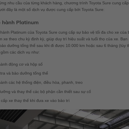
ứng nhu cầu của từng khách hàng, chương trình Toyota Sure cung cấp 
ới đây là một số dịch vụ được cung cấp bởi Toyota Sure:
o hành Platinum
hành Platinum của Toyota Sure cung cấp sự bảo vệ tối đa cho xe của b
n xe theo chu kỳ định kỳ, giúp duy trì hiệu suất và tuổi thọ của xe. B
ảo dưỡng tổng thể sau khi đi được 10.000 km hoặc sau 6 tháng (tùy th
 gồm các dịch vụ như:
hành động cơ và hộp số
tra và bảo dưỡng tổng thể
ành các hệ thống điện, điều hòa, phanh, treo
ưỡng và thay thế các bộ phận cần thiết sau sự cố
cấp xe thay thế khi đưa xe vào bảo trì