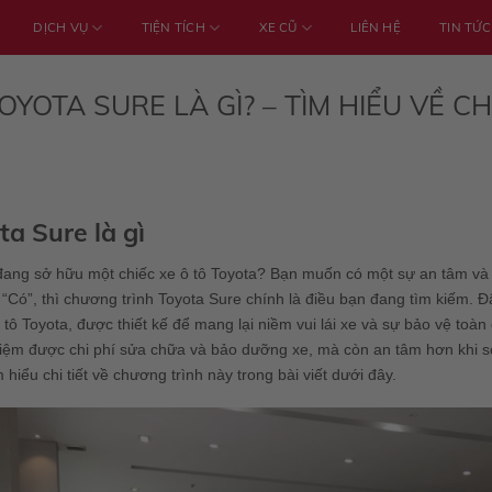
DỊCH VỤ
TIỆN TÍCH
XE CŨ
LIÊN HỆ
TIN TỨC
OYOTA SURE LÀ GÌ? – TÌM HIỂU VỀ
ta Sure là gì
ang sở hữu một chiếc xe ô tô Toyota? Bạn muốn có một sự an tâm và y
là “Có”, thì chương trình Toyota Sure chính là điều bạn đang tìm kiếm
 tô Toyota, được thiết kế để mang lại niềm vui lái xe và sự bảo vệ toà
t kiệm được chi phí sửa chữa và bảo dưỡng xe, mà còn an tâm hơn khi
 hiểu chi tiết về chương trình này trong bài viết dưới đây.