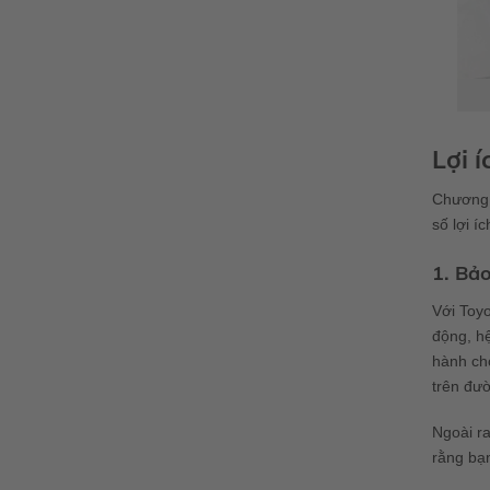
Lợi 
Chương t
số lợi í
1. Bả
Với Toy
động, hệ
hành cho
trên đư
Ngoài ra
rằng bạn