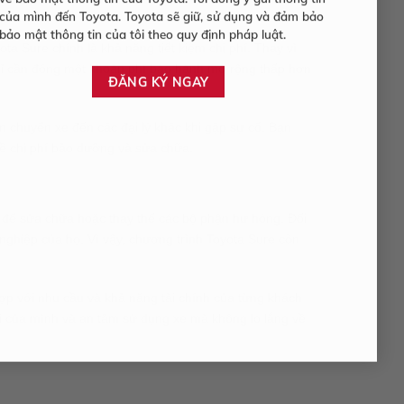
về bảo mật thông tin của Toyota. Tôi đồng ý gửi thông tin
của mình đến Toyota. Toyota sẽ giữ, sử dụng và đảm bảo
bảo mật thông tin của tôi theo quy định pháp luật.
a Sure chính là khả năng tiết kiệm chi phí. Thay vì
chỉ cần đóng một khoản phí bảo hành mở rộng thấp hơn
ận chuyển xe đến các đại lý khác khi gặp sự cố. Bạn
về chi phí bảo dưỡng và sửa chữa.
kể để sửa chữa hoặc thay thế các bộ phận hư hỏng. Đối
nghiệp của họ. Vì vậy, chương trình Toyota Sure còn
ợp với nhu cầu và khả năng tài chính của từng khách
ại của mình và an tâm sử dụng xe mà không lo lắng về