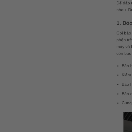
Để đáp 
nhau. Dư
1. Bả
Gói bảo 
phận trê
máy và b
còn bao
Bảo 
Kiểm 
Bảo h
Bảo d
Cung 