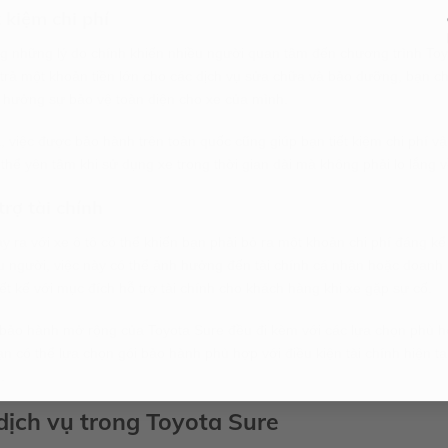
t kiệm chi phí
g những lý do chính khiến nhiều người quan tâm đến chương trình Toyot
 trả một khoản tiền lớn cho các dịch vụ sửa chữa và bảo dưỡng, bạn 
 hưởng sự bảo vệ toàn diện cho xe của mình.
, việc được bảo hành trên toàn quốc cũng giúp bạn tiết kiệm chi phí v
thể yên tâm khi sử dụng xe trong thời gian dài mà không phải lo lắng 
trợ tài chính
y ra với xe ô tô có thể khiến bạn phải bỏ ra một khoản chi phí đáng 
u người, việc này có thể ảnh hưởng đến tài chính cá nhân hoặc doanh 
ết kế với mục đích hỗ trợ tài chính cho khách hàng khi xe gặp sự cố.
 bảo hành mở rộng của Toyota Sure đều đi kèm với các lựa chọn phù h
n có thể lựa chọn gói bảo hành phù hợp với điều kiện tài chính hiện t
.
dịch vụ trong Toyota Sure