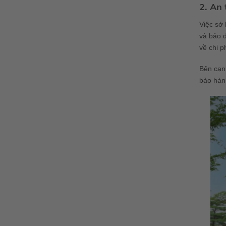
2. An 
Việc sở 
và bảo d
về chi p
Bên cạnh
bảo hành