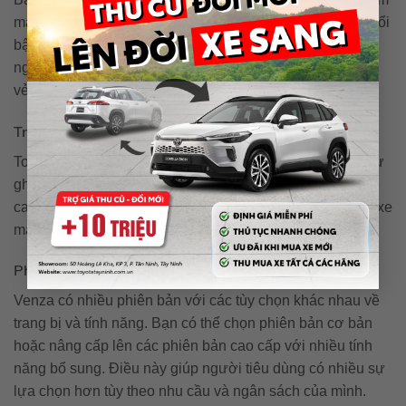
màu trung tính như trắng, đen, bạc đến những màu sắc nổi
bật như đỏ hay xanh lá cây. Điều này không chỉ giúp
người dùng thể hiện cá tính bản thân mà còn làm nổi bật
vẻ đẹp của mẫu xe.
Trang bị nội thất
Toyota Venza cung cấp nhiều tùy chọn trang bị nội thất, từ
ghế da cao cấp đến hệ thống âm thanh JBL chất lượng
cao. Các trang bị này không chỉ nâng cao trải nghiệm lái xe
mà còn đảm bảo sự thoải mái cho tất cả hành khách.
Phiên bản và tùy chọn
Venza có nhiều phiên bản với các tùy chọn khác nhau về
trang bị và tính năng. Bạn có thể chọn phiên bản cơ bản
hoặc nâng cấp lên các phiên bản cao cấp với nhiều tính
năng bổ sung. Điều này giúp người tiêu dùng có nhiều sự
lựa chọn hơn tùy theo nhu cầu và ngân sách của mình.