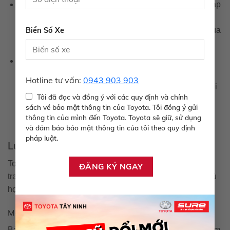
Khả năng off-road hạn chế
: Mặc dù Venza có thể đáp
ứng tốt trong môi trường đô thị, nhưng khả năng vận
hành trên địa hình gồ ghề không phải là điểm mạnh của
Biển Số Xe
mẫu xe này.
Thiếu một số tùy chọn động cơ
: Nếu bạn đang tìm
kiếm một động cơ mạnh mẽ hơn hoặc phiên bản hiệu
Hotline tư vấn:
0943 903 903
suất cao, Venza có thể không đáp ứng được mong đợi
Tôi đã đọc và đồng ý với các quy định và chính
của bạn.
sách về bảo mật thông tin của Toyota. Tôi đồng ý gửi
thông tin của mình đến Toyota. Toyota sẽ giữ, sử dụng
và đảm bảo bảo mật thông tin của tôi theo quy định
pháp luật.
Lựa chọn màu sắc và trang bị
Toyota Venza cung cấp đa dạng lựa chọn về màu sắc và
trang bị, giúp người dùng dễ dàng tìm thấy phiên bản phù
hợp với phong cách cá nhân của mình.
Màu sắc
Bảng màu của Toyota Venza rất phong phú, từ những gam