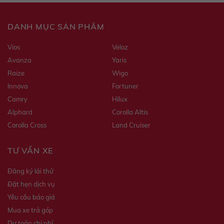
DANH MỤC SẢN PHẨM
Vios
Veloz
Avanza
Yaris
Raize
Wigo
Innova
Fortuner
Camry
Hilux
Alphard
Corolla Altis
Corolla Cross
Land Cruiser
TƯ VẤN XE
Đăng ký lái thử
Đặt hẹn dịch vụ
Yêu cầu báo giá
Mua xe trả góp
Dự toán chi phí