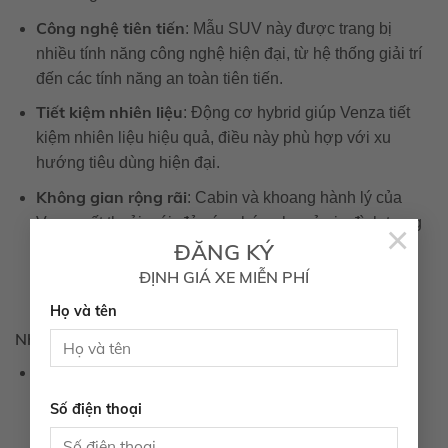
Công nghệ tiên tiến
: Mẫu SUV này được trang bị
nhiều tính năng công nghệ hiện đại, từ hệ thống giải trí
đến các tính năng an toàn tiên tiến.
Tiết kiệm nhiên liệu
: Động cơ hybrid giúp Venza tiết
kiệm nhiên liệu hiệu quả, điều này phù hợp với xu
hướng tiêu dùng hiện đại.
Không gian rộng rãi
: Cabin và khoang hành lý của
Venza rất thoải mái, đủ sức chứa cho cả gia đình trong
×
ĐĂNG KÝ
mỗi chuyến đi.
ĐỊNH GIÁ XE MIỄN PHÍ
Họ và tên
Nhược điểm
Giá thành cao
: So với một số đối thủ cạnh tranh, giá
của Toyota Venza có thể cao hơn, điều này có thể làm
Số điện thoại
khó khăn cho những người có ngân sách hạn chế.