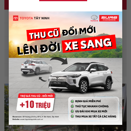
TIN TỨC – SỰ KIỆN
Tin về Toyota
Dịch vụ cứu hộ 24/7
Xe và phong thủy
Xe qua sử dụng
Tin khuyến mãi