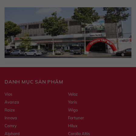
DANH MỤC SẢN PHẨM
Vios
Veloz
Avanza
Yaris
Raize
Wigo
Innova
Fortuner
Camry
Hilux
Alphard
Corolla Altis