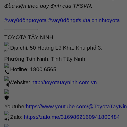
điều kiện theo quy định của TFSVN.
#vay0đồngtoyota
#vay0đồngtfs
#taichinhtoyota
——————-
TOYOTA TÂY NINH
Địa chỉ: 50 Hoàng Lê Kha, Khu phố 3,
Phường Tân Ninh, Tỉnh Tây Ninh
Hotline: 1800 6565
Website:
http://toyotatayninh.com.vn
Youtube:
https://www.youtube.com/@ToyotaTayNi
Zalo:
https://zalo.me/3169862160941800484