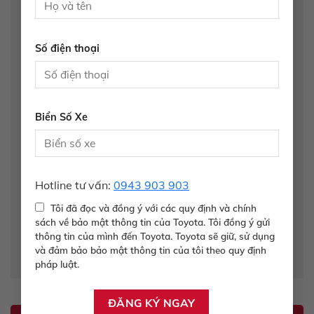
Tên
*
Số điện thoại
Email
*
Biển Số Xe
Trang web
Hotline tư vấn:
0943 903 903
Lưu tên của tôi, email, và trang web trong trình
Tôi đã đọc và đồng ý với các quy định và chính
sách về bảo mật thông tin của Toyota. Tôi đồng ý gửi
duyệt này cho lần bình luận kế tiếp của tôi.
thông tin của mình đến Toyota. Toyota sẽ giữ, sử dụng
và đảm bảo bảo mật thông tin của tôi theo quy định
pháp luật.