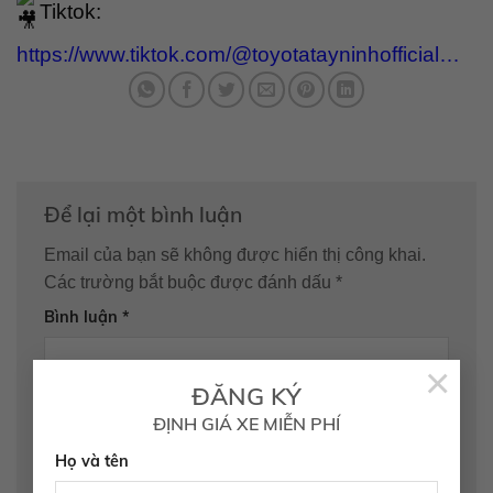
Tiktok:
https://www.tiktok.com/@toyotatayninhofficial…
Để lại một bình luận
Email của bạn sẽ không được hiển thị công khai.
Các trường bắt buộc được đánh dấu
*
Bình luận
*
×
ĐĂNG KÝ
ĐỊNH GIÁ XE MIỄN PHÍ
Họ và tên