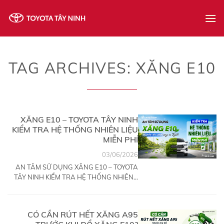
Skip
to
content
TAG ARCHIVES:
XĂNG E10
XĂNG E10 – TOYOTA TÂY NINH
KIỂM TRA HỆ THỐNG NHIÊN LIỆU
MIỄN PHÍ
03/06/2026
AN TÂM SỬ DỤNG XĂNG E10 – TOYOTA
TÂY NINH KIỂM TRA HỆ THỐNG NHIÊN...
CÓ CẦN RÚT HẾT XĂNG A95