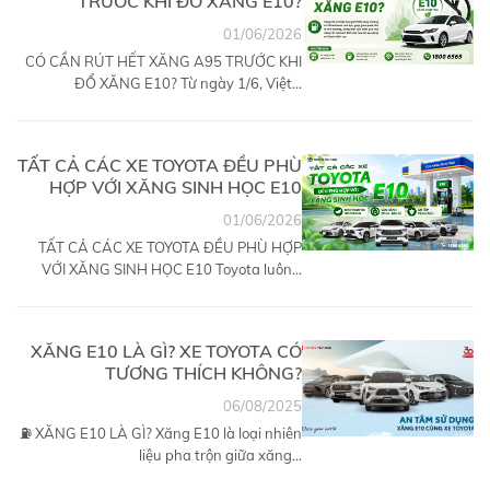
TRƯỚC KHI ĐỔ XĂNG E10?
01/06/2026
CÓ CẦN RÚT HẾT XĂNG A95 TRƯỚC KHI
ĐỔ XĂNG E10? Từ ngày 1/6, Việt...
TẤT CẢ CÁC XE TOYOTA ĐỀU PHÙ
HỢP VỚI XĂNG SINH HỌC E10
01/06/2026
TẤT CẢ CÁC XE TOYOTA ĐỀU PHÙ HỢP
VỚI XĂNG SINH HỌC E10 Toyota luôn...
XĂNG E10 LÀ GÌ? XE TOYOTA CÓ
TƯƠNG THÍCH KHÔNG?
06/08/2025
⛽ XĂNG E10 LÀ GÌ? Xăng E10 là loại nhiên
liệu pha trộn giữa xăng...