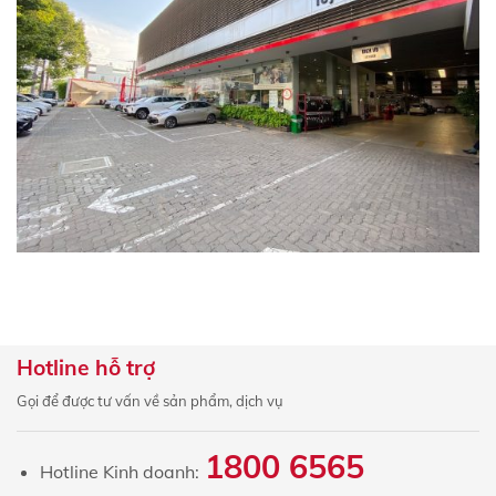
×
ĐĂNG KÝ
ĐỊNH GIÁ XE MIỄN PHÍ
Họ và tên
Số điện thoại
Hotline hỗ trợ
Gọi để được tư vấn về sản phẩm, dịch vụ
Biển Số Xe
1800 6565
Hotline Kinh doanh: