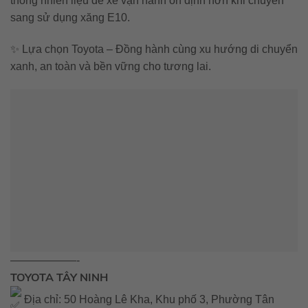
thống nhiên liệu để xe vận hành ổn định hơn khi chuyển
sang sử dụng xăng E10.
✨ Lựa chọn Toyota – Đồng hành cùng xu hướng di chuyển
xanh, an toàn và bền vững cho tương lai.
——————-
TOYOTA TÂY NINH
Địa chỉ: 50 Hoàng Lê Kha, Khu phố 3, Phường Tân