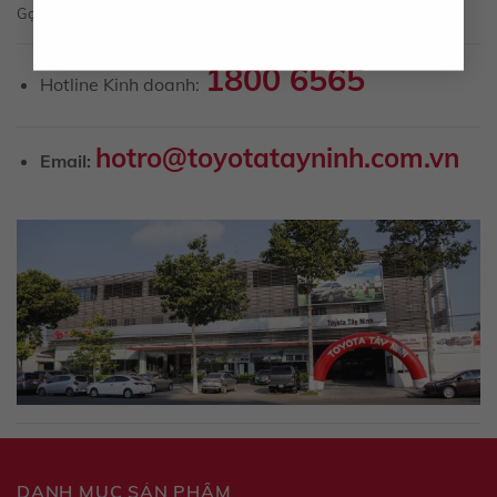
Gọi để được tư vấn về sản phẩm, dịch vụ
1800 6565
Hotline Kinh doanh:
hotro@toyotatayninh.com.vn
Email:
DANH MỤC SẢN PHẨM