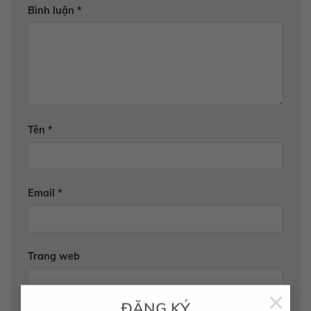
Bình luận
*
Tên
*
Email
*
Trang web
×
ĐĂNG KÝ