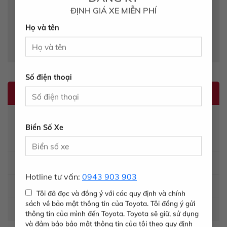
Lưu tên của tôi, email, và trang web trong trình
ĐỊNH GIÁ XE MIỄN PHÍ
duyệt này cho lần bình luận kế tiếp của tôi.
Họ và tên
Số điện thoại
TIN TỨC – SỰ KIỆN
Tin về Toyota
Biển Số Xe
Dịch vụ cứu hộ 24/7
Xe và phong thủy
Hotline tư vấn:
0943 903 903
Xe qua sử dụng
Tôi đã đọc và đồng ý với các quy định và chính
sách về bảo mật thông tin của Toyota. Tôi đồng ý gửi
Tin khuyến mãi
thông tin của mình đến Toyota. Toyota sẽ giữ, sử dụng
và đảm bảo bảo mật thông tin của tôi theo quy định