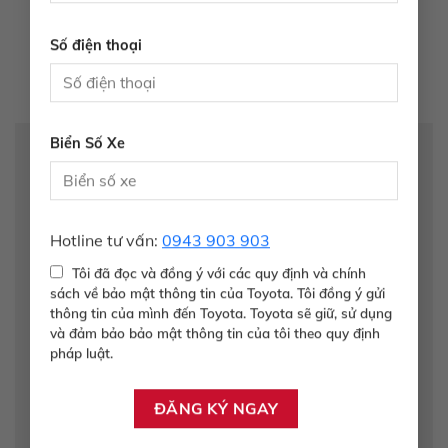
Số điện thoại
Biển Số Xe
Để lại một bình luận
Email của bạn sẽ không được hiển thị công khai.
Các trường bắt buộc được đánh dấu
*
Hotline tư vấn:
0943 903 903
Bình luận
*
Tôi đã đọc và đồng ý với các quy định và chính
sách về bảo mật thông tin của Toyota. Tôi đồng ý gửi
thông tin của mình đến Toyota. Toyota sẽ giữ, sử dụng
và đảm bảo bảo mật thông tin của tôi theo quy định
pháp luật.
Tên
*