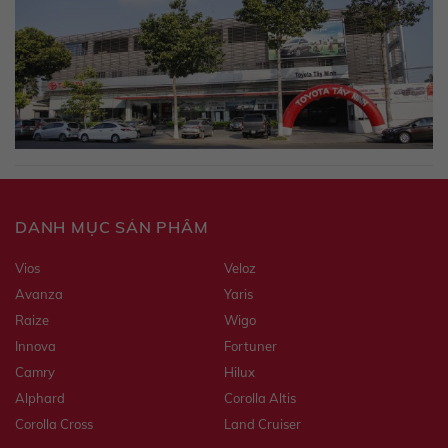
DANH MỤC SẢN PHẨM
Vios
Veloz
Avanza
Yaris
Raize
Wigo
Innova
Fortuner
Camry
Hilux
Alphard
Corolla Altis
Corolla Cross
Land Cruiser