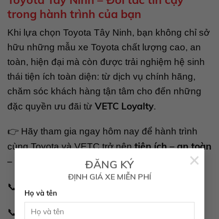
trong hành trình của bạn
Khi lựa chọn Toyota Tây Ninh, bạn không chỉ sở
hữu những mẫu xe Toyota chất lượng cao, an
toàn, hiện đại mà còn được trải nghiệm hệ sinh
thái tiện ích toàn diện: từ dịch vụ chính hãng,
chăm sóc khách hàng tận tâm cho đến những
VETC Loyalty
đặc quyền ưu đãi từ
.
👉 Hãy tham gia ngay hôm nay để hành trình
tiện ích – an toàn
cùng Toyota và VETC trở nên
×
– trọn vẹn hơn
!
ĐĂNG KÝ
ĐỊNH GIÁ XE MIỄN PHÍ
1800 6565
📞 Hotline Toyota Tây Ninh:
Họ và tên
1900 6010
📞 Hotline VETC: