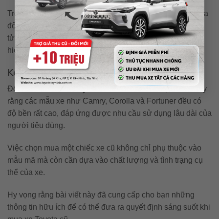
Trong quá trình chạy thử, bạn hãy chú ý đến âm thanh của
động cơ, cảm giác lái, phanh và tất cả các hệ thống điện
tử. Nếu mọi thứ hoạt động trơn tru, đó chính là một dấu
hiệu tốt cho thấy chiếc xe vẫn còn bền bỉ.
Kết luận
Xe Toyota cũ nào bền nhất?
Đối với câu hỏi
, có thể thấy
rằng các mẫu xe như Camry, Corolla và Fortuner đều có
độ bền rất cao, đáp ứng được nhu cầu sử dụng lâu dài của
người tiêu dùng.
Việc chọn mua một chiếc xe cũ không chỉ phụ thuộc vào
mẫu mã mà còn cần dựa vào chất lượng và tình trạng cụ
thể của xe.
Hy vọng rằng bài viết này đã cung cấp cho bạn những
thông tin hữu ích để có thể đưa ra quyết định sáng suốt khi