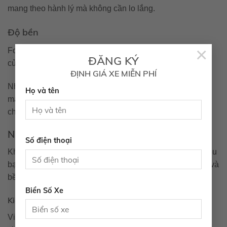
mang theo hành lý mà không cần lo lắng.
Độ bền
×
Fortuner cũng là một trong những mẫu xe có độ bền cao
ĐĂNG KÝ
của Toyota.
ĐỊNH GIÁ XE MIỄN PHÍ
Nhiều người đã sử dụng Fortuner trong suốt nhiều năm
Họ và tên
mà không gặp phải vấn đề gì, điều này càng chứng minh
cho chất lượng của mẫu xe này.
Những lưu ý khi mua xe Toyota cũ
Số điện thoại
Khi quyết định mua một chiếc xe Toyota cũ, có một số điều
bạn cần chú ý để đảm bảo chọn được chiếc xe phù hợp và
bền bỉ nhất.
Biển Số Xe
Kiểm tra lịch sử bảo trì
Việc kiểm tra lịch sử bảo trì là rất quan trọng khi mua một