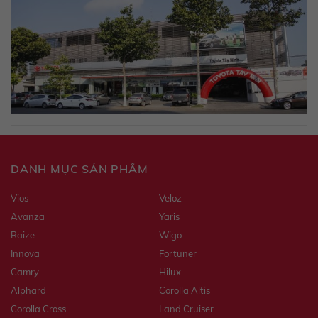
DANH MỤC SẢN PHẨM
Vios
Veloz
Avanza
Yaris
Raize
Wigo
Innova
Fortuner
Camry
Hilux
Alphard
Corolla Altis
Corolla Cross
Land Cruiser