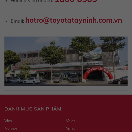
Hotline Kinh doanh:
hotro@toyotatayninh.com.vn
Email:
DANH MỤC SẢN PHẨM
Vios
Veloz
Avanza
Yaris