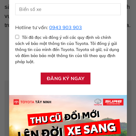
sàng đồng hành cùng bạn! Hãy ghé xưởng dịch
vụ để đội ngũ kỹ thuật viên chuyên nghiệp hỗ
trợ kiểm tra tổng quát xe trước mỗi chuyến đi xa.
Hotline tư vấn:
0943 903 903
Tôi đã đọc và đồng ý với các quy định và chính
sách về bảo mật thông tin của Toyota. Tôi đồng ý gửi
thông tin của mình đến Toyota. Toyota sẽ giữ, sử dụng
và đảm bảo bảo mật thông tin của tôi theo quy định
pháp luật.
Để lại một bình luận
Email của bạn sẽ không được hiển thị công khai.
Các trường bắt buộc được đánh dấu
*
Bình luận
*