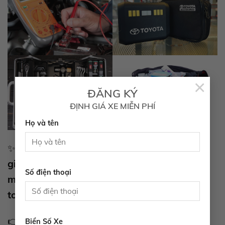
×
ĐĂNG KÝ
ĐỊNH GIÁ XE MIỄN PHÍ
Họ và tên
Một chút chuẩn bị kỹ lưỡng hôm nay sẽ
✨
giúp bạn tránh phiền toái, tự tin chinh phục
Số điện thoại
mọi cung đường và tận hưởng chuyến đi an
toàn, thoải mái bên gia đình, bạn bè.
Toyota Tây Ninh
👉 Và đừng quên,
luôn sẵn
Biển Số Xe