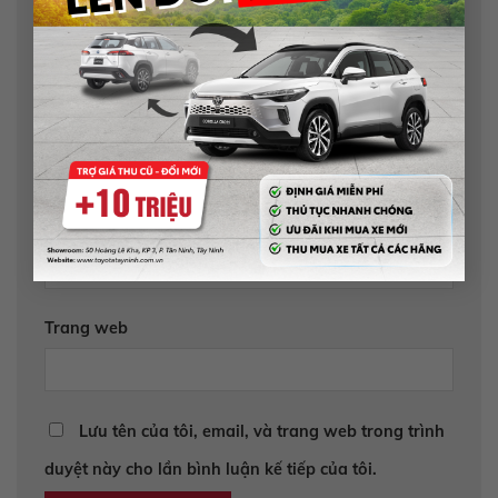
Tên
*
Email
*
Trang web
Lưu tên của tôi, email, và trang web trong trình
duyệt này cho lần bình luận kế tiếp của tôi.