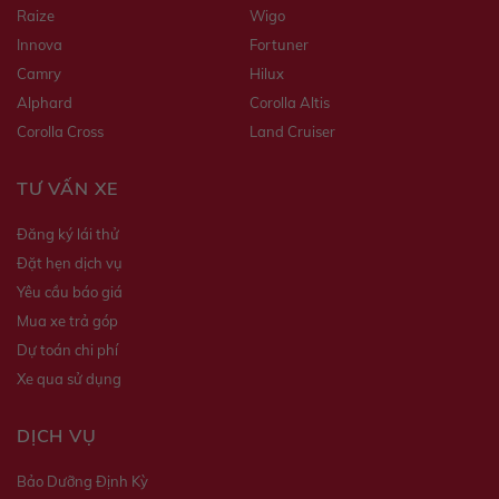
Raize
Wigo
Innova
Fortuner
Camry
Hilux
Alphard
Corolla Altis
Corolla Cross
Land Cruiser
TƯ VẤN XE
Đăng ký lái thử
Đặt hẹn dịch vụ
Yêu cầu báo giá
Mua xe trả góp
Dự toán chi phí
Xe qua sử dụng
DỊCH VỤ
Bảo Dưỡng Định Kỳ