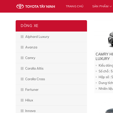
Skip
TRANG CHỦ
SẢN PHẨM
to
content
DÒNG XE
Alphard Luxury
Avanza
CAMRY H
Camry
LUXURY
Kiểu dán
Corolla Altis
Số chỗ : 5
Hộp số : 
Corolla Cross
Dung tích
Nhiên liệ
Fortuner
Hilux
Innova