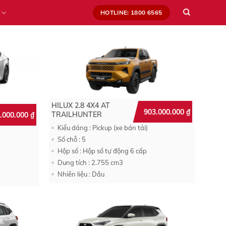
HOTLINE: 1800 6565
HILUX 2.8 4X4 AT
903.000.000
₫
TRAILHUNTER
0.000.000
₫
Kiểu dáng : Pickup (xe bán tải)
Số chỗ : 5
Hộp số : Hộp số tự động 6 cấp
Dung tích : 2.755 cm3
Nhiên liệu : Dầu