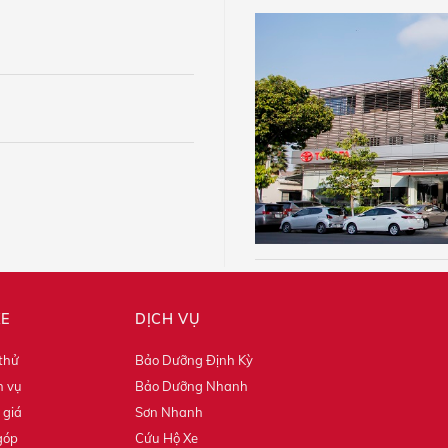
XE
DỊCH VỤ
 thử
Bảo Dưỡng Định Kỳ
h vụ
Bảo Dưỡng Nhanh
 giá
Sơn Nhanh
góp
Cứu Hộ Xe