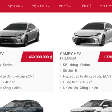
DỊCH VỤ
TIỆN TÍCH
XE CŨ
LIÊN HỆ
TIN TỨC
EV
CAMRY HEV
1.460.000.000
₫
1.32
PREMIUM
g : Sedan
Kiểu dáng : Sedan
Số chỗ : 5
Số tự động vô cấp ECVT
Hộp số : Số tự động vô cấp ECVT
 : 2.487 cc
Dung tích : 2.487 cc
u : Xăng + điện
Nhiên liệu : Xăng + điện