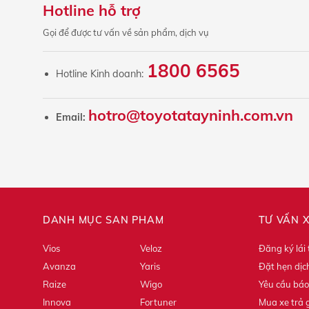
Hotline hỗ trợ
Gọi để được tư vấn về sản phẩm, dịch vụ
1800 6565
Hotline Kinh doanh:
hotro@toyotatayninh.com.vn
Email:
DANH MỤC SẢN PHẨM
TƯ VẤN 
Vios
Veloz
Đăng ký lái
Avanza
Yaris
Đặt hẹn dịc
Raize
Wigo
Yêu cầu báo
Innova
Fortuner
Mua xe trả 