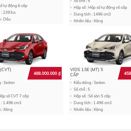
Số chỗ : 5
Số tự động 6 cấp
Hộp số : Hộp số tự động vô cấp
 : 2393cc
Dung tích : 1496 cm3
u : Dầu
Nhiên liệu : Xăng
 (CVT)
VIOS 1.5E (MT) 5
488.000.000
₫
458
CẤP
g : Sedan
Kiểu dáng : Sedan
Số chỗ : 5
Hộp số CVT 7 cấp
Hộp số : Số sàn 5 cấp
 : 1.496 cm3
Dung tích : 1.496 cm3
u : Xăng
Nhiên liệu : Xăng