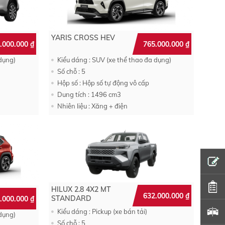
YARIS CROSS HEV
.000.000
₫
765.000.000
₫
 dụng)
Kiểu dáng : SUV (xe thể thao đa dụng)
Số chỗ : 5
Hộp số : Hộp số tự động vô cấp
Dung tích : 1496 cm3
Nhiên liệu : Xăng + điện
×
ĐĂNG KÝ
ĐỊNH GIÁ XE MIỄN PHÍ
Họ và tên
HILUX 2.8 4X2 MT
632.000.000
₫
STANDARD
.000.000
₫
Kiểu dáng : Pickup (xe bán tải)
 dụng)
Số chỗ : 5
Số điện thoại