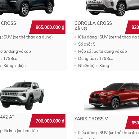
 CROSS
COROLLA CROSS
865.000.000
₫
820
XĂNG
 : SUV (xe thể thao đa dụng)
Kiểu dáng : SUV (xe thể thao đa
Số chỗ : 5
Số tự động vô cấp
Hộp số : Số tự động vô cấp
 : 1798cc
Dung tích : 1798cc
u : Xăng + điện
Nhiên liệu : Xăng
 4X2 AT
YARIS CROSS V
706.000.000
₫
650
 : Pickup (xe bán tải)
Kiểu dáng : SUV (xe thể thao đa