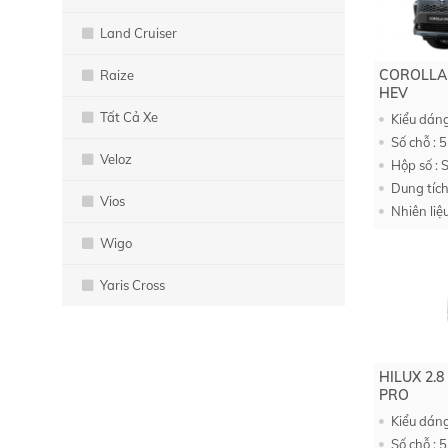
Land Cruiser
COROLLA
Raize
HEV
Tất Cả Xe
Kiểu dáng
Số chỗ : 5
Veloz
Hộp số : 
Dung tích
Vios
Nhiên liệ
Wigo
Yaris Cross
HILUX 2.8
PRO
Kiểu dáng
Số chỗ : 5