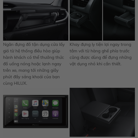
Ngăn đựng đồ tận dụng cửa lấy
Khay đựng ly tiện lợi ngay trong
gió từ hệ thống điều hòa giúp
tầm với từ hàng ghế phía trước
hành khách có thể thưởng thức
cũng được dùng để đựng những
đồ uống nóng hoặc lạnh ngay
vật dụng nhỏ khi cần thiết.
trên xe, mang tới những giây
phút đầy sảng khoái của bạn
cùng HILUX.