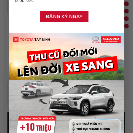
tỷ lệ khi nhiên liệu, góp phần tối ưu hóa công suất động
cơ và tiêu hao nhiên liệu.
Hệ thống kiểm soát lực kéo (TRC)
Hệ thống TRC tác động lên áp suất phanh ở mỗi bánh xe,
nhờ đó giúp chiếc xe có thể dễ dàng tăng tốc và khởi
hành trên đường trơn trượt.