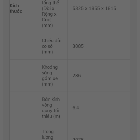
tổng thể
Kích
(Dài x
5325 x 1855 x 1815
thước
Rộng x
Cao)
(mm)
Chiều dài
cơ sở
3085
(mm)
Khoảng
sáng
286
gầm xe
(mm)
Bán kính
vòng
6.4
quay tối
thiểu (m)
Trọng
lượng