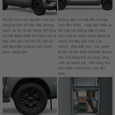
HILUX mở ra kỷ nguyên mới cho
Đường dập nổi bắt đầu từ mép
dòng xe bán tải hiện đại, phong
cụm đèn trước , chạy dọc thân xe
cách, uy lực và đa năng. Với từng
kết hợp với đường dập ở phía
chi tiết được thiết kế mạnh mẽ và
dưới cửa xe nhấn mạnh dáng vẻ
đầy cảm xúc, chỉ HILUX mới có
mạnh mẽ đầy xúc cảm của
thể đem đến những cuộc chinh
HILUX . Đặc biệt hơn , hốc bánh
phục xứng tầm.
xe lớn và liền khối với thân xe tạo
nên một tổng thể vô cùng vững
chãi và mạnh mẽ , sẵn sàng cho
chủ nhân chinh phục mọi địa
hình.