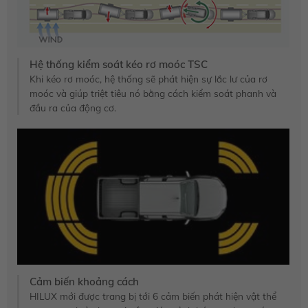
Hệ thống kiểm soát kéo rơ moóc TSC
Khi kéo rơ moóc, hệ thống sẽ phát hiện sự lắc lư của rơ
moóc và giúp triệt tiêu nó bằng cách kiểm soát phanh và
đầu ra của động cơ.
Cảm biến khoảng cách
HILUX mới được trang bị tới 6 cảm biến phát hiện vật thể