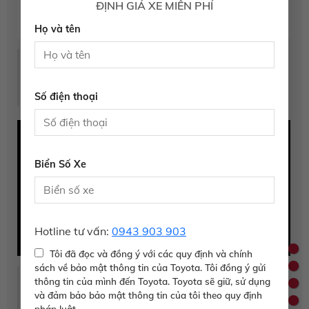
ĐỊNH GIÁ XE MIỄN PHÍ
Họ và tên
hệ thống hỗ trợ khởi hành ngang dốc
Khi người lái chuyển từ chân phanh sang chân ga để khởi
hành ngang dốc, hệ thống HAC sẽ tự động phanh tới cả
Số điện thoại
4 bánh xe trong vòng 2s
Biển Số Xe
Hotline tư vấn:
0943 903 903
Tôi đã đọc và đồng ý với các quy định và chính
sách về bảo mật thông tin của Toyota. Tôi đồng ý gửi
Động cơ
thông tin của mình đến Toyota. Toyota sẽ giữ, sử dụng
Động cơ Diezen với công nghệ Turbo tăng áp và công
và đảm bảo bảo mật thông tin của tôi theo quy định
nghệ phun nhiên liệu trực tiếp giúp điều chỉnh chính xác
pháp luật.