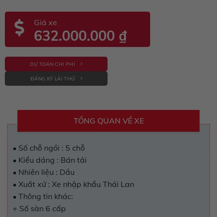
Giá xe
632.000.000
₫
DỰ TOÁN CHI PHÍ
ĐĂNG KÝ LÁI THỬ
TỔNG QUAN VỀ XE
• Số chỗ ngồi : 5 chỗ
• Kiểu dáng : Bán tải
• Nhiên liệu : Dầu
• Xuất xứ : Xe nhập khẩu Thái Lan
• Thông tin khác:
+ Số sàn 6 cấp