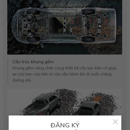
Cấu trúc khung gầm
Khung gầm vững chắc cùng thiết kế cấu tạo kiên cố giúp
xe của bạn vừa bền bỉ vừa vận hành êm ái suốt chặng
đường dài.
×
ĐĂNG KÝ