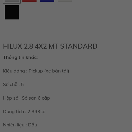
dừng
trai
Đen
sản
089
218
xuất)
HILUX 2.8 4X2 MT STANDARD
Thông tin khác:
Kiểu dáng : Pickup (xe bán tải)
Số chỗ : 5
Hộp số : Số sàn 6 cấp
Dung tích : 2.393cc
Nhiên liệu : Dầu