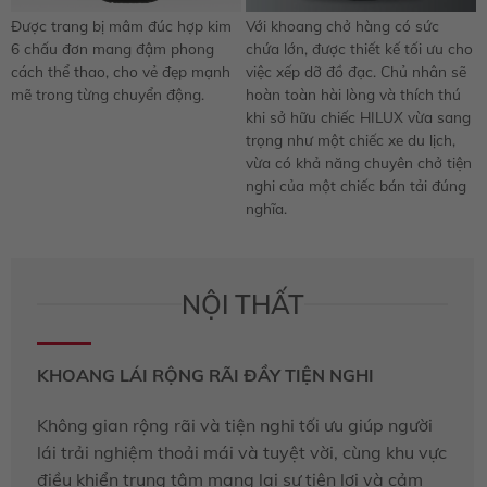
Được trang bị mâm đúc hợp kim
Với khoang chở hàng có sức
6 chấu đơn mang đậm phong
chứa lớn, được thiết kế tối ưu cho
cách thể thao, cho vẻ đẹp mạnh
việc xếp dỡ đồ đạc. Chủ nhân sẽ
mẽ trong từng chuyển động.
hoàn toàn hài lòng và thích thú
khi sở hữu chiếc HILUX vừa sang
trọng như một chiếc xe du lịch,
vừa có khả năng chuyên chở tiện
nghi của một chiếc bán tải đúng
nghĩa.
NỘI THẤT
KHOANG LÁI RỘNG RÃI ĐẦY TIỆN NGHI
Không gian rộng rãi và tiện nghi tối ưu giúp người
lái trải nghiệm thoải mái và tuyệt vời, cùng khu vực
điều khiển trung tâm mang lại sự tiện lợi và cảm