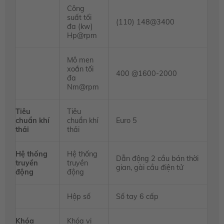
Công
suất tối
(110) 148@3400
đa (kw)
Hp@rpm
Mô men
xoắn tối
400 @1600-2000
đa
Nm@rpm
Tiêu
Tiêu
chuẩn khí
chuẩn khí
Euro 5
thải
thải
Hệ thống
Hệ thống
Dẫn động 2 cầu bán thời
truyền
truyền
gian, gài cầu điện tử
động
động
Hộp số
Số tay 6 cấp
Khóa
Khóa vi